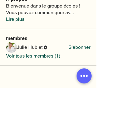
Bienvenue dans le groupe écoles !
Vous pouvez communiquer av
...
Lire plus
membres
Julie Hublet
S'abonner
Voir tous les membres (1)
info@lesabs.be
Rue Belliard, 143 - 1040 Bruxelles​
Asbl Les Aidants Bénévoles Scolaires
1.001.174.414
BE86
0019 6756 2750