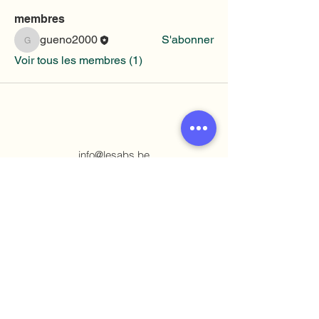
membres
gueno2000
S'abonner
gueno2000
Voir tous les membres (1)
info@lesabs.be
Rue Belliard, 143 - 1040 Bruxelles​
Asbl Les Aidants Bénévoles Scolaires
1.001.174.414
BE86
0019 6756 2750
Politique de vie privée
Avec le soutien de la