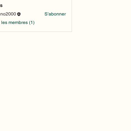
s
eno2000
S'abonner
000
s les membres (1)