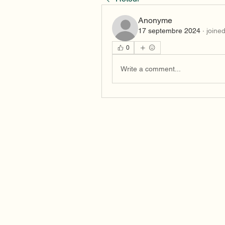
Anonyme
17 septembre 2024
·
joine
0
Write a comment...