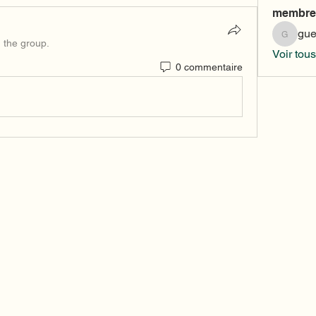
membre
gu
gueno2
d the group.
Voir tou
0 commentaire