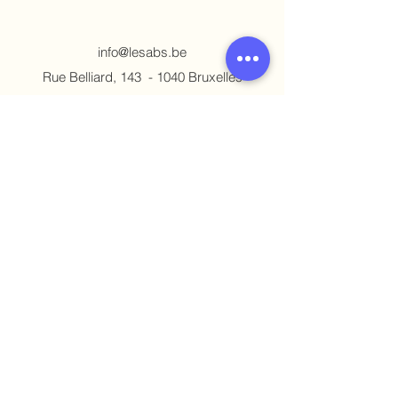
info@lesabs.be
Rue Belliard, 143 - 1040 Bruxelles​
Asbl Les Aidants Bénévoles Scolaires
1.001.174.414
BE86
0019 6756 2750
Politique de vie privée
Avec le soutien de la