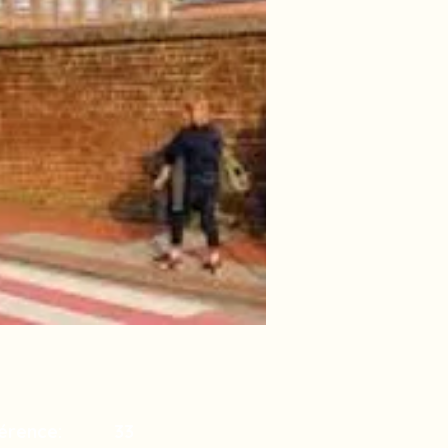
érence:
33