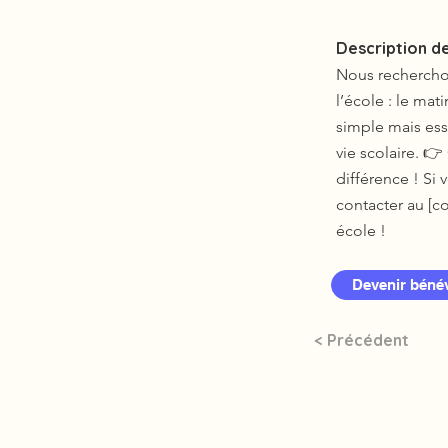
Description de
Nous recherchon
l’école : le mat
simple mais esse
vie scolaire. 
différence ! Si
contacter au [c
école !
Devenir béné
< Précédent