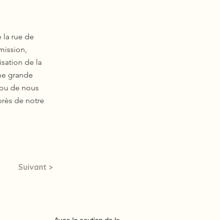
 la rue de
 mission,
isation de la
une grande
n ou de nous
près de notre
Suivant >