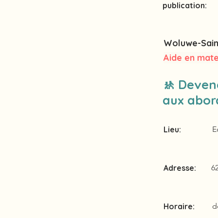
publication:
Woluwe-Sain
Aide en mate
🚸 Devene
aux abord
Lieu:
E
Adresse:
6
Horaire:
d