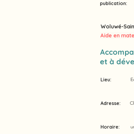
publication:
Woluwé-Sain
Aide en mate
Accompag
et à dév
Lieu:
E
Adresse:
C
Horaire:
u