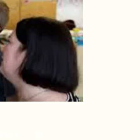
érence:
50