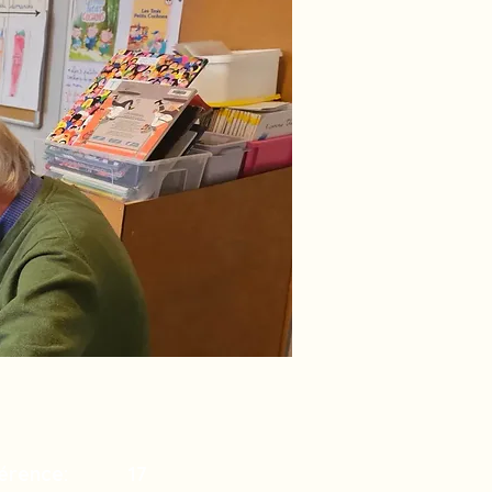
érence:
17