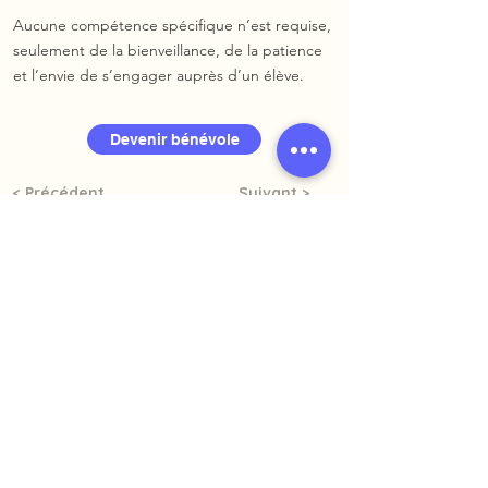
Aucune compétence spécifique n’est requise,
seulement de la bienveillance, de la patience
et l’envie de s’engager auprès d’un élève.
Devenir bénévole
< Précédent
Suivant >
info@lesabs.be
Rue Belliard, 143 - 1040 Bruxelles​
Asbl Les Aidants Bénévoles Scolaires
1.001.174.414